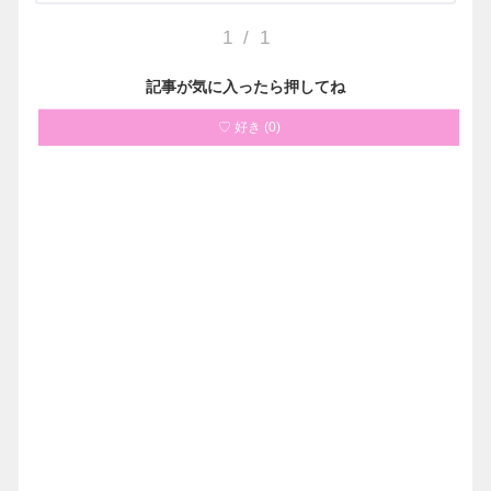
1
/
1
記事が気に入ったら押してね
♡ 好き
(
0
)