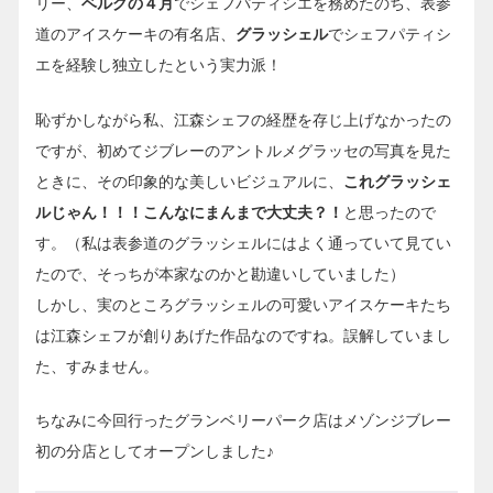
リー、
ベルグの４月
でシェフパティシエを務めたのち、表参
道のアイスケーキの有名店、
グラッシェル
でシェフパティシ
エを経験し独立したという実力派！
恥ずかしながら私、江森シェフの経歴を存じ上げなかったの
ですが、初めてジブレーのアントルメグラッセの写真を見た
ときに、その印象的な美しいビジュアルに、
これグラッシェ
ルじゃん！！！こんなにまんまで大丈夫？！
と思ったので
す。（私は表参道のグラッシェルにはよく通っていて見てい
たので、そっちが本家なのかと勘違いしていました）
しかし、実のところグラッシェルの可愛いアイスケーキたち
は江森シェフが創りあげた作品なのですね。誤解していまし
た、すみません。
ちなみに今回行ったグランベリーパーク店はメゾンジブレー
初の分店としてオープンしました♪