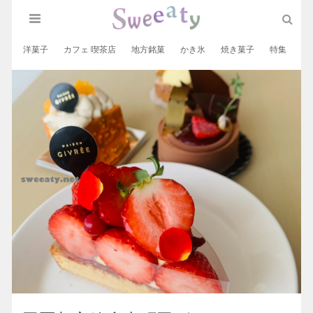
洋菓子
カフェ 喫茶店
地方銘菓
かき氷
焼き菓子
特集
和