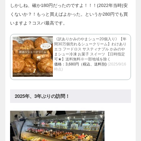
しかしね、確か180円だったのですよ！！！(2022年当時)安
くないか？！もっと買えばよかった。というか280円でも買
いますよ？コスパ最高です。
《訳ありかみのやまシュー20個入り》【年
間30万個売れるシュークリーム】わけあり
エコ フードロス サスティナブル かみのや
まシュー冷凍 お菓子 スイーツ 【日時指定
可★】送料無料※一部地域を除く
価格：3,680円（税込、送料別)
(2025/9/16
時点)
2025年、3年ぶりの訪問！