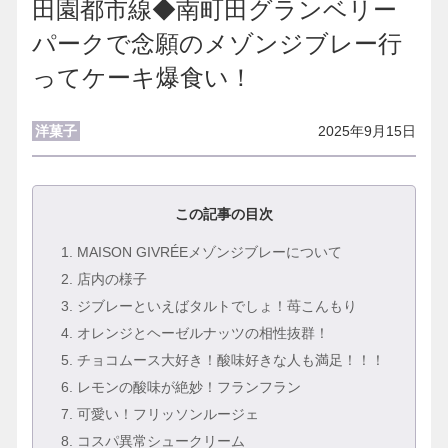
田園都市線◆南町田グランベリー
パークで念願のメゾンジブレー行
ってケーキ爆食い！
洋菓子
2025年9月15日
この記事の目次
1
. MAISON GIVRÉEメゾンジブレーについて
2
. 店内の様子
3
. ジブレーといえばタルトでしょ！苺こんもり
4
. オレンジとヘーゼルナッツの相性抜群！
5
. チョコムース大好き！酸味好きな人も満足！！！
6
. レモンの酸味が絶妙！フランフラン
7
. 可愛い！フリッソンルージェ
8
. コスパ異常シュークリーム