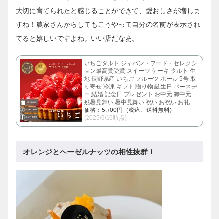
大切に育てられたと感じることができて、愛おしさが増しま
すね！農家さんからしてもこうやって自分の名前が表示され
てると嬉しいですよね。いい店だなあ。
いちごタルト ジャパン・フード・セレクシ
ョン最高賞受賞 スイーツ ケーキ タルト 生
地 長野県産 いちご フルーツ ホール 5号 取
り寄せ 冷凍 ギフト 贈り物 誕生日 バースデ
ー 結婚 記念日 プレゼント お中元 御中元
残暑見舞い 暑中見舞い 祝い お祝い お礼
価格：5,700円（税込、送料無料)
(2025/9/16時点)
オレンジとヘーゼルナッツの相性抜群！