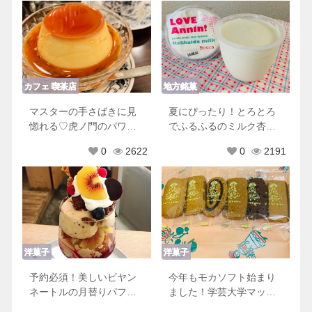
カフェ 喫茶店
地方銘菓
マスターの手さばきに見
夏にぴったり！とろとろ
惚れる♡虎ノ門のパワー
でふるふるのミルク杏仁
スポットヘッケルンのプ
豆腐♡Bocca 牧家
0
2622
0
2191
リン
洋菓子
洋菓子
予約必須！美しいビヤン
今年もモカソフト始まり
ネートルの月替りパフェ
ました！学芸大学マッタ
が大人気♡
ーホーンの魅力がありす