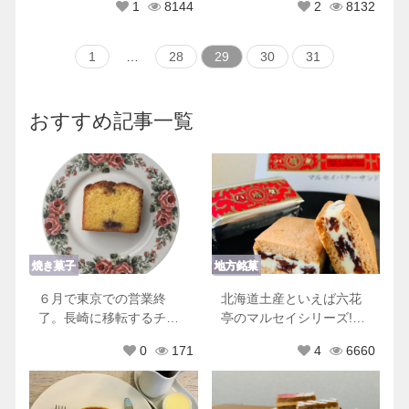
1
8144
2
8132
ぎる件。
1
…
28
29
30
31
おすすめ記事一覧
焼き菓子
地方銘菓
６月で東京での営業終
北海道土産といえば六花
了。長崎に移転するチリ
亭のマルセイシリーズ!他
ムーロに行ってきた！
にもおすすめ商品♡
0
171
4
6660