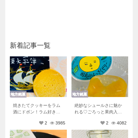
新着記事一覧
地方銘菓
地方銘菓
焼きたてクッキーをラム
絶妙なシュールさに魅か
酒にドボン！ラム好きは
れる♡ごろっと果肉入り
必食のしっとりクッキー
の因島はっさくゼリー
2
3985
2
4082
東太平洋！