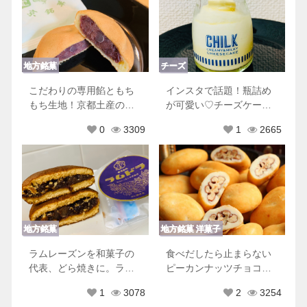
地方銘菓
チーズ
こだわりの専用餡ともち
インスタで話題！瓶詰め
もち生地！京都土産の新
が可愛い♡チーズケーキ
定番♪阿闍梨餅
専門ザサンリブスヒア
0
3309
1
2665
地方銘菓
地方銘菓
洋菓子
ラムレーズンを和菓子の
食べだしたら止まらない
代表、どら焼きに。ラム
ピーカンナッツチョコ♡
ドラ鹿児島
サロンドロワイヤル
1
3078
2
3254