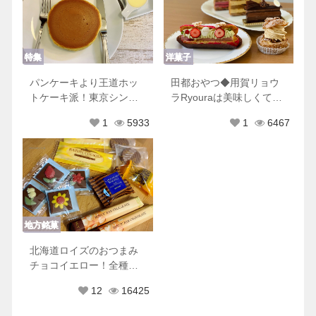
特集
洋菓子
パンケーキより王道ホッ
田都おやつ◆用賀リョウ
トケーキ派！東京シンプ
ラRyouraは美味しくて可
ルホットケーキ８選♡
愛くて優しくてときめき
1
5933
1
6467
が止まらない
地方銘菓
北海道ロイズのおつまみ
チョコイエロー！全種類
もれなく美味しすぎた♡
12
16425