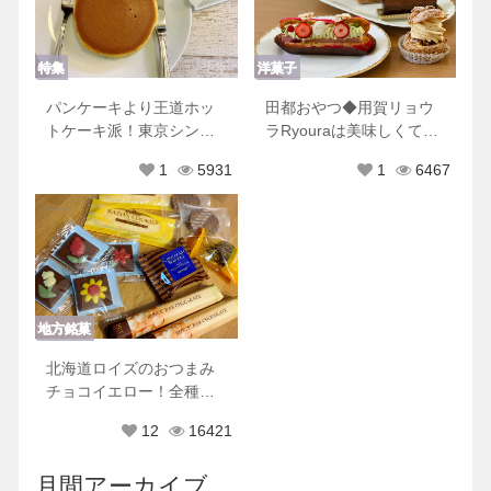
特集
洋菓子
パンケーキより王道ホッ
田都おやつ◆用賀リョウ
トケーキ派！東京シンプ
ラRyouraは美味しくて可
ルホットケーキ８選♡
愛くて優しくてときめき
1
5931
1
6467
が止まらない
地方銘菓
北海道ロイズのおつまみ
チョコイエロー！全種類
もれなく美味しすぎた♡
12
16421
月間アーカイブ