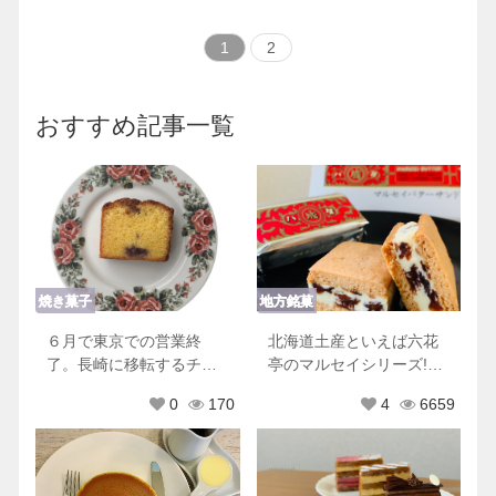
1
2
おすすめ記事一覧
焼き菓子
地方銘菓
６月で東京での営業終
北海道土産といえば六花
了。長崎に移転するチリ
亭のマルセイシリーズ!他
ムーロに行ってきた！
にもおすすめ商品♡
0
170
4
6659