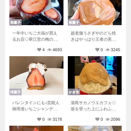
和菓子
和菓子
一年中いちご大福が買え
超老舗うさぎやのどら焼
るお店◇翠江堂の梅のお
きはやっぱり王者の美味
菓子そがの里も美味しい
しさでした♡
4
4693
0
3245
♡
洋菓子
かき氷
バレンタインにも♪芸能人
湯島サカノウエカフェ◇
御用達いちごシャンデ♡
坂を登った上にふわふわ
オザワ洋菓子店
の絶品かき氷が待ってる
0
3178
0
2096
♡