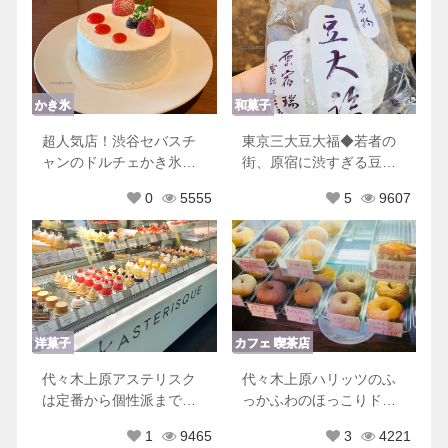
かき氷
和菓子
超人気店！渋谷セバスチ
東京三大豆大福◆若者の
ャンのドルチェかき氷、
街、原宿に渋すぎる豆大
今なら並ばず食べれる♪
福の名店あり！瑞穂
0
5555
5
9607
洋菓子
カフェ 喫茶店
代々木上原アステリスク
代々木上原ハリッツのふ
は定番から個性派まで美
っかふわのほっこりドー
しいケーキがいっぱいで
ナツに癒やされる♡
1
9465
3
4221
何度も楽しめる♪