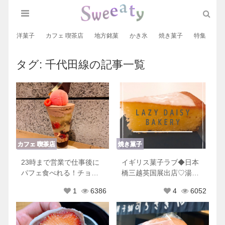
洋菓子
カフェ 喫茶店
地方銘菓
かき氷
焼き菓子
特集
和
タグ:
千代田線
の記事一覧
カフェ 喫茶店
焼き菓子
23時まで営業で仕事後に
イギリス菓子ラブ◆日本
パフェ食べれる！チョコ
橋三越英国展出店♡湯島
が美味しい極上パフェ♡
レイジーデイジーベーカ
1
6386
4
6052
リー