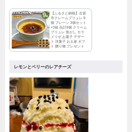
【ふるさと納税】古賀
市クレームブリュレ 9
個 プレーン 3個セット
×3箱 合計9個 クリーム
ブリュレ 焦がし カラ
メリゼ お菓子 デザー
ト 洋菓子 お土産 ギフ
ト 贈り物 プレゼント
レモンとベリーのレアチーズ