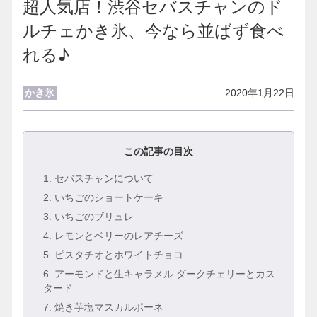
超人気店！渋谷セバスチャンのド
ルチェかき氷、今なら並ばず食べ
れる♪
かき氷
2020年1月22日
この記事の目次
1
. セバスチャンについて
2
. いちごのショートケーキ
3
. いちごのブリュレ
4
. レモンとベリーのレアチーズ
5
. ピスタチオとホワイトチョコ
6
. アーモンドと生キャラメル ダークチェリーとカス
タード
7
. 焼き芋塩マスカルポーネ