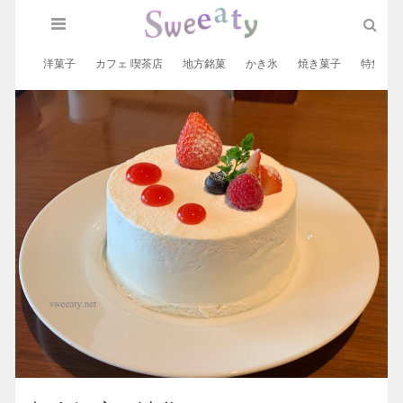
洋菓子
カフェ 喫茶店
地方銘菓
かき氷
焼き菓子
特集