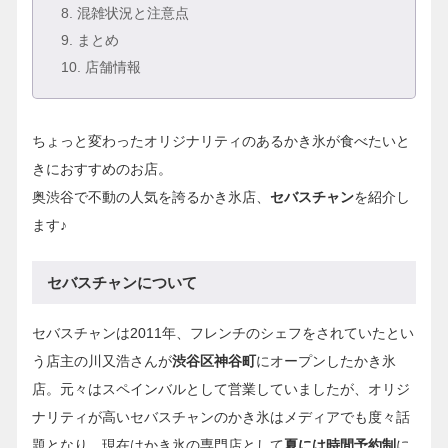
8
. 混雑状況と注意点
9
. まとめ
10
. 店舗情報
ちょっと変わったオリジナリティのあるかき氷が食べたいと
きにおすすめのお店。
奥渋谷で不動の人気を誇るかき氷店、
セバスチャン
を紹介し
ます♪
セバスチャンについて
セバスチャンは2011年、フレンチのシェフをされていたとい
う店主の川又浩さんが
渋谷区神谷町
にオープンしたかき氷
店。元々はスペインバルとして営業していましたが、オリジ
ナリティが高いセバスチャンのかき氷はメディアでも度々話
題となり、現在はかき氷の専門店として
夏には時間予約制
に