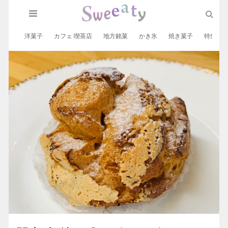
洋菓子
カフェ 喫茶店
地方銘菓
かき氷
焼き菓子
特集