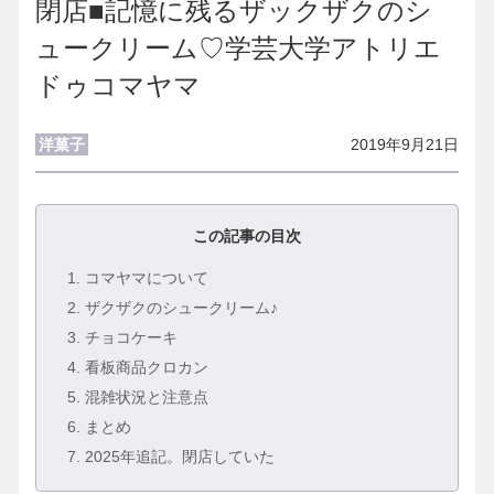
閉店■記憶に残るザックザクのシ
ュークリーム♡学芸大学アトリエ
ドゥコマヤマ
洋菓子
2019年9月21日
この記事の目次
1
. コマヤマについて
2
. ザクザクのシュークリーム♪
3
. チョコケーキ
4
. 看板商品クロカン
5
. 混雑状況と注意点
6
. まとめ
7
. 2025年追記。閉店していた