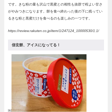
です。きな粉の量も沢山で黒蜜との相性も抜群で程よい甘さ
がやみつきになります。餅を食べ終わった後の下に残ってい
るきな粉と黒蜜だけを食べるのも楽しみの一つです。
https://review.rakuten.co.jp/item/1/247124_10000530/1.1/
信玄餅、アイスになってる！
￼