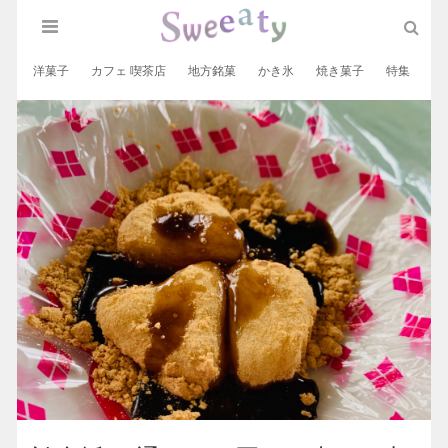
洋菓子
カフェ 喫茶店
地方銘菓
かき氷
焼き菓子
特集
和