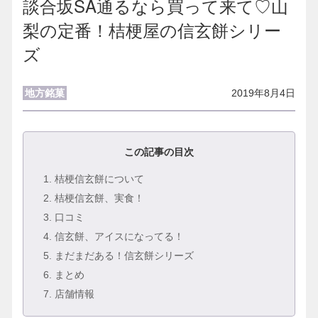
談合坂SA通るなら買って来て♡山
梨の定番！桔梗屋の信玄餅シリー
ズ
地方銘菓
2019年8月4日
この記事の目次
1
. 桔梗信玄餅について
2
. 桔梗信玄餅、実食！
3
. 口コミ
4
. 信玄餅、アイスになってる！
5
. まだまだある！信玄餅シリーズ
6
. まとめ
7
. 店舗情報