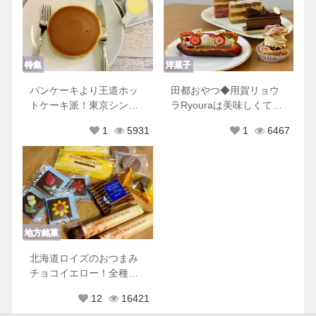
特集
洋菓子
パンケーキより王道ホッ
田都おやつ◆用賀リョウ
トケーキ派！東京シンプ
ラRyouraは美味しくて可
ルホットケーキ８選♡
愛くて優しくてときめき
1
5931
1
6467
が止まらない
地方銘菓
北海道ロイズのおつまみ
チョコイエロー！全種類
もれなく美味しすぎた♡
12
16421