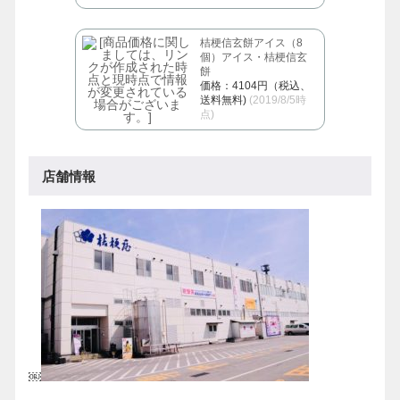
桔梗信玄餅アイス（8
個）アイス・桔梗信玄
餅
価格：4104円（税込、
送料無料)
(2019/8/5時
点)
店舗情報
￼