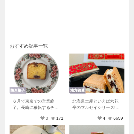
おすすめ記事一覧
焼き菓子
地方銘菓
６月で東京での営業終
北海道土産といえば六花
了。長崎に移転するチリ
亭のマルセイシリーズ!他
ムーロに行ってきた！
にもおすすめ商品♡
0
171
4
6659