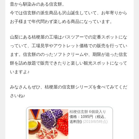
昔から馴染みのある信玄餅。
今では信玄餅の派生商品も沢山誕生していて、お年寄りから
お子様まで年代問わず楽しめる商品になっています。
山梨にある桔梗屋の工場はバスツアーでの定番スポットにな
っていて、工場見学やアウトレット価格での販売を行ってい
ます。信玄餅ののったソフトクリームや、期限が迫った信玄
餅を詰め放題で販売できたりと楽しい観光スポットになって
いますよ♪
みなさんもぜひ、桔梗屋の信玄餅シリーズを食べてみてくだ
さいね♪
桔梗信玄餅 6個袋入り
価格：1095円（税込、
送料別)
(2019/8/5時点)