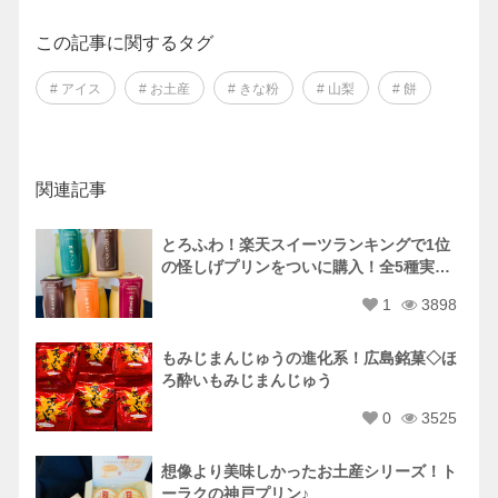
この記事に関するタグ
# アイス
# お土産
# きな粉
# 山梨
# 餅
関連記事
とろふわ！楽天スイーツランキングで1位
の怪しげプリンをついに購入！全5種実食
レポ♡
1
3898
もみじまんじゅうの進化系！広島銘菓◇ほ
ろ酔いもみじまんじゅう
0
3525
想像より美味しかったお土産シリーズ！ト
ーラクの神戸プリン♪