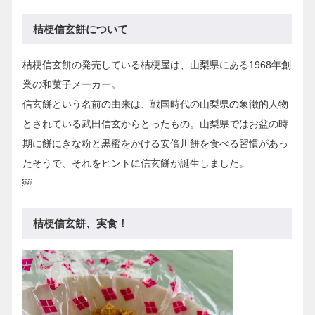
桔梗信玄餅について
桔梗信玄餅の発売している桔梗屋は、山梨県にある1968年創
業の和菓子メーカー。
信玄餅という名前の由来は、戦国時代の山梨県の象徴的人物
とされている武田信玄からとったもの。山梨県ではお盆の時
期に餅にきな粉と黒蜜をかける安倍川餅を食べる習慣があっ
たそうで、それをヒントに信玄餅が誕生しました。
￼
桔梗信玄餅、実食！