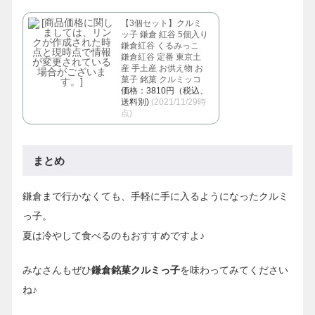
【3個セット】クルミ
ッ子 鎌倉 紅谷 5個入り
鎌倉紅谷 くるみっこ
鎌倉紅谷 定番 東京土
産 手土産 お供え物 お
菓子 銘菓 クルミッコ
価格：3810円（税込、
送料別)
(2021/11/29時
点)
まとめ
鎌倉まで行かなくても、手軽に手に入るようになったクルミ
っ子。
夏は冷やして食べるのもおすすめですよ♪
みなさんもぜひ
鎌倉銘菓クルミっ子
を味わってみてください
ね♪