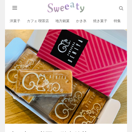
洋菓子
カフェ 喫茶店
地方銘菓
かき氷
焼き菓子
特集
和