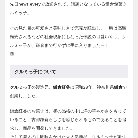
先日news everyで放送されて、話題となっている鎌倉銘菓ク
ルミッ子。
その見た目の可愛さと美味しさで完売が続出し、一時は高額
転売されるなどの社会現象にもなった伝説の可愛いやつ、ク
ルミッ子が、鎌倉まで行かずに手に入りましたー！
￼
クルミっ子について
クルミっ子
の製造元、
鎌倉紅谷
は昭和29年、神奈川県
鎌倉
で
創業しました。
鎌倉紅谷のお菓子は、和の品格の中に洋の華やかさをもって
いること、古都鎌倉らしさを感じられるものであることを追
求し、商品を開発してきました。
そして職人の手間暇をかけた大人気商品、クルミッ子が誕生