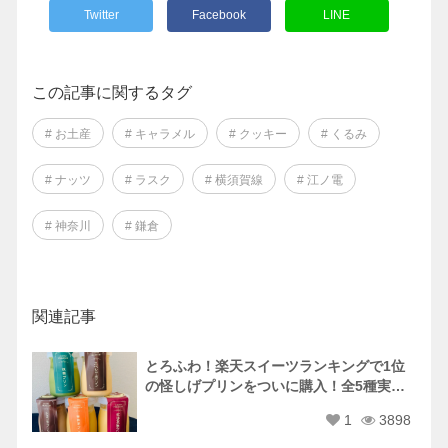
Twitter
Facebook
LINE
この記事に関するタグ
# お土産
# キャラメル
# クッキー
# くるみ
# ナッツ
# ラスク
# 横須賀線
# 江ノ電
# 神奈川
# 鎌倉
関連記事
とろふわ！楽天スイーツランキングで1位
の怪しげプリンをついに購入！全5種実食
レポ♡
1
3898