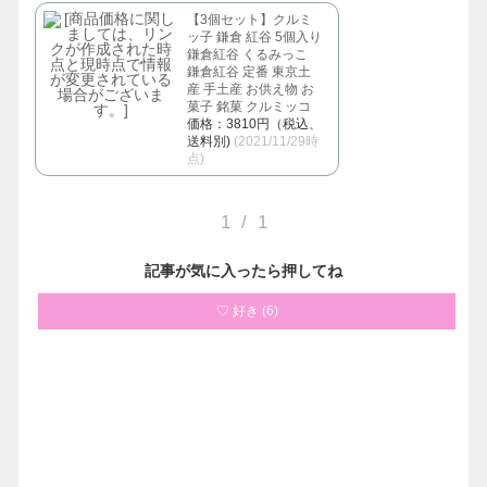
【3個セット】クルミ
ッ子 鎌倉 紅谷 5個入り
鎌倉紅谷 くるみっこ
鎌倉紅谷 定番 東京土
産 手土産 お供え物 お
菓子 銘菓 クルミッコ
価格：3810円（税込、
送料別)
(2021/11/29時
点)
1
/
1
記事が気に入ったら押してね
♡ 好き
(
6
)