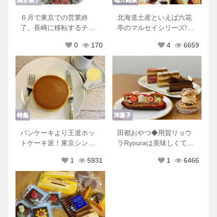
焼き菓子
地方銘菓
６月で東京での営業終
北海道土産といえば六花
了。長崎に移転するチリ
亭のマルセイシリーズ!他
ムーロに行ってきた！
にもおすすめ商品♡
0
170
4
6659
特集
洋菓子
パンケーキより王道ホッ
田都おやつ◆用賀リョウ
トケーキ派！東京シンプ
ラRyouraは美味しくて可
ルホットケーキ８選♡
愛くて優しくてときめき
1
5931
1
6466
が止まらない