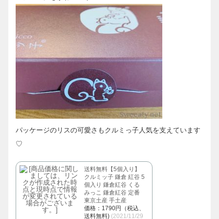
パッケージのリスの可愛さもクルミっ子人気を支えています
♡
送料無料【5個入り】
クルミッ子 鎌倉 紅谷 5
個入り 鎌倉紅谷 くる
みっこ 鎌倉紅谷 定番
東京土産 手土産
価格：1790円（税込、
送料無料)
(2021/11/29