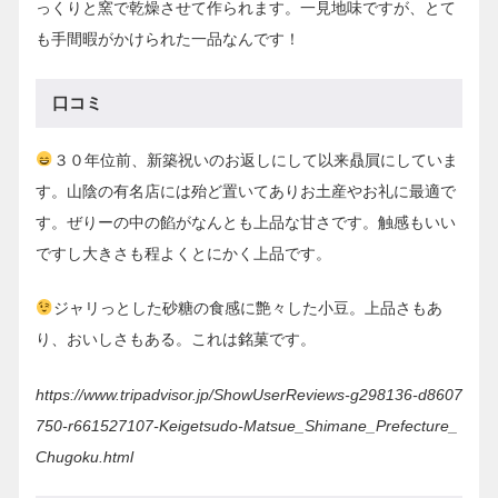
っくりと窯で乾燥させて作られます。一見地味ですが、とて
も手間暇がかけられた一品なんです！
口コミ
３０年位前、新築祝いのお返しにして以来贔屓にしていま
す。山陰の有名店には殆ど置いてありお土産やお礼に最適で
す。ぜりーの中の餡がなんとも上品な甘さです。触感もいい
ですし大きさも程よくとにかく上品です。
ジャリっとした砂糖の食感に艶々した小豆。上品さもあ
り、おいしさもある。これは銘菓です。
https://www.tripadvisor.jp/ShowUserReviews-g298136-d8607
750-r661527107-Keigetsudo-Matsue_Shimane_Prefecture_
Chugoku.html