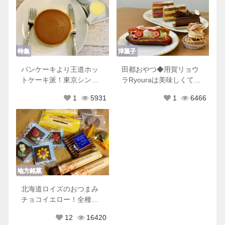
特集
洋菓子
パンケーキより王道ホッ
田都おやつ◆用賀リョウ
トケーキ派！東京シンプ
ラRyouraは美味しくて可
ルホットケーキ８選♡
愛くて優しくてときめき
1
5931
1
6466
が止まらない
地方銘菓
北海道ロイズのおつまみ
チョコイエロー！全種類
もれなく美味しすぎた♡
12
16420