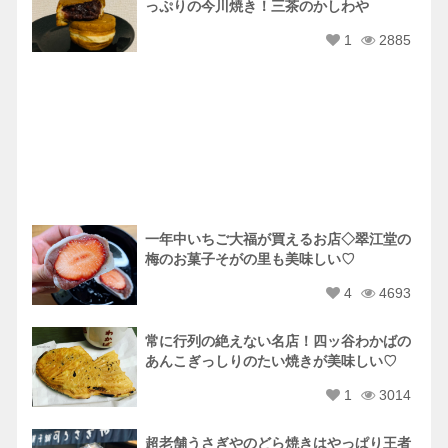
っぷりの今川焼き！三茶のかしわや
1
2885
一年中いちご大福が買えるお店◇翠江堂の
梅のお菓子そがの里も美味しい♡
4
4693
常に行列の絶えない名店！四ッ谷わかばの
あんこぎっしりのたい焼きが美味しい♡
1
3014
超老舗うさぎやのどら焼きはやっぱり王者