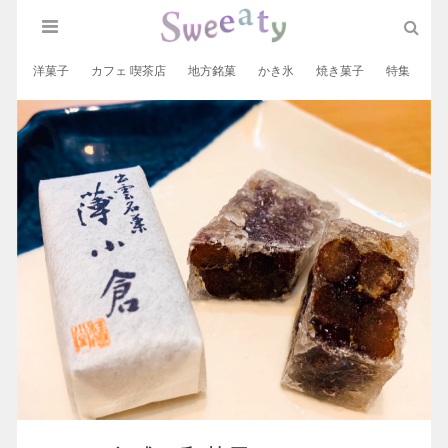
洋菓子
カフェ 喫茶店
地方銘菓
かき氷
焼き菓子
特集
和