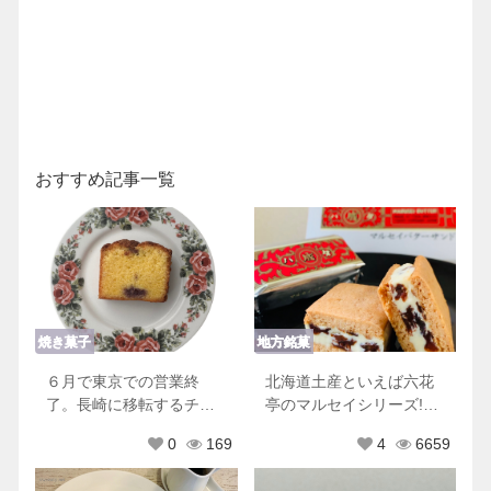
おすすめ記事一覧
焼き菓子
地方銘菓
６月で東京での営業終
北海道土産といえば六花
了。長崎に移転するチリ
亭のマルセイシリーズ!他
ムーロに行ってきた！
にもおすすめ商品♡
0
169
4
6659