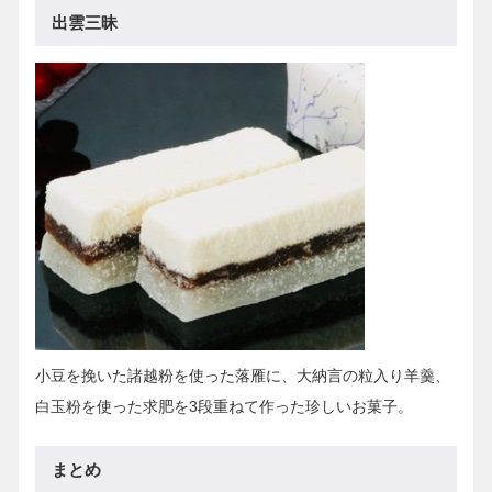
出雲三昧
小豆を挽いた諸越粉を使った落雁に、大納言の粒入り羊羹、
白玉粉を使った求肥を3段重ねて作った珍しいお菓子。
まとめ