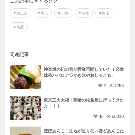
この記事に関するタグ
# お土産
# 寒天
# 小豆
# 島根
# 白玉
# 落雁
関連記事
神楽坂の紀の善が営業再開していた！必食
抹茶ババロア♡かき氷やおしるこも♪
2
4258
東京三大大福！高輪の松島屋に行ってきた
よ！！！
45
50810
ほぼあんこ！生地が足りないほどあんこた