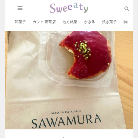
洋菓子
カフェ 喫茶店
地方銘菓
かき氷
焼き菓子
特集