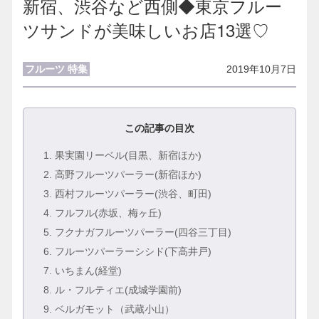
新宿、渋谷など西側◆東京フルー
ツサンドが美味しいお店13選♡
フルーツ
特集
2019年10月7日
この記事の目次
1
. 果実園リーベル(目黒、新宿ほか)
2
. 高野フルーツパーラー(新宿ほか)
3
. 西村フルーツパーラー(渋谷、町田)
4
. フルフル(赤坂、梅ヶ丘)
5
. フクナガフルーツパーラー(四谷三丁目)
6
. フルーツパーラーシシド(下高井戸)
7
. いちまん(経堂)
8
. ル・フルティエ(成城学園前)
9
. ベルガモット（武蔵小山）