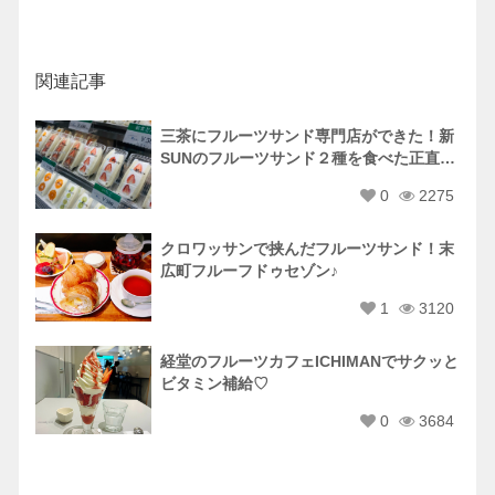
関連記事
三茶にフルーツサンド専門店ができた！新
SUNのフルーツサンド２種を食べた正直な
感想。
0
2275
クロワッサンで挟んだフルーツサンド！末
広町フルーフドゥセゾン♪
1
3120
経堂のフルーツカフェICHIMANでサクッと
ビタミン補給♡
0
3684