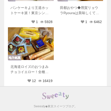
パンケーキより王道ホッ
田都おやつ◆用賀リョウ
トケーキ派！東京シンプ
ラRyouraは美味しくて可
ルホットケーキ８選♡
愛くて優しくてときめき
1
5928
1
6462
が止まらない
地方銘菓
北海道ロイズのおつまみ
チョコイエロー！全種類
もれなく美味しすぎた♡
12
16419
Sweeaty◆東京スイーツブログ。