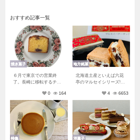
おすすめ記事一覧
焼き菓子
地方銘菓
６月で東京での営業終
北海道土産といえば六花
了。長崎に移転するチリ
亭のマルセイシリーズ!他
ムーロに行ってきた！
にもおすすめ商品♡
0
164
4
6653
特集
洋菓子