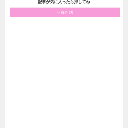
記事が気に入ったら押してね
♡ 好き
(
3
)