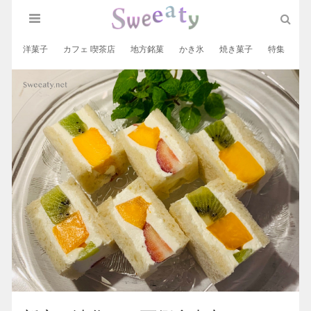
洋菓子
カフェ 喫茶店
地方銘菓
かき氷
焼き菓子
特集
和