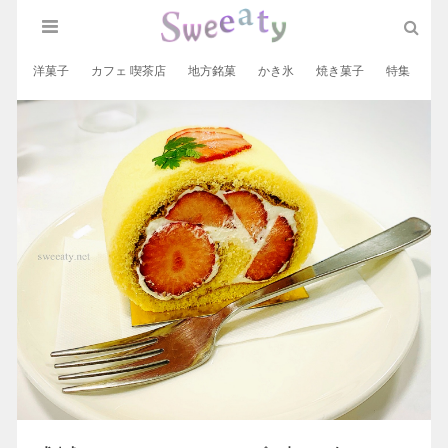
洋菓子
カフェ 喫茶店
地方銘菓
かき氷
焼き菓子
特集
和