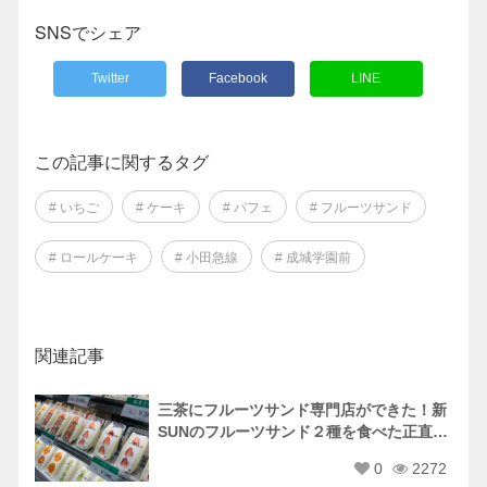
SNSでシェア
Twitter
Facebook
LINE
この記事に関するタグ
# いちご
# ケーキ
# パフェ
# フルーツサンド
# ロールケーキ
# 小田急線
# 成城学園前
関連記事
三茶にフルーツサンド専門店ができた！新
SUNのフルーツサンド２種を食べた正直な
感想。
0
2272