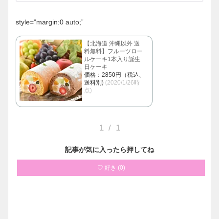
style=”margin:0 auto;”
【北海道 沖縄以外 送
料無料】フルーツロー
ルケーキ1本入り誕生
日ケーキ
価格：2850円（税込、
送料別)
(2020/1/26時
点)
1
/
1
記事が気に入ったら押してね
♡ 好き
(
0
)