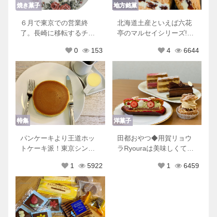
焼き菓子
地方銘菓
６月で東京での営業終
北海道土産といえば六花
了。長崎に移転するチリ
亭のマルセイシリーズ!他
ムーロに行ってきた！
にもおすすめ商品♡
0
153
4
6644
特集
洋菓子
パンケーキより王道ホッ
田都おやつ◆用賀リョウ
トケーキ派！東京シンプ
ラRyouraは美味しくて可
ルホットケーキ８選♡
愛くて優しくてときめき
1
5922
1
6459
が止まらない