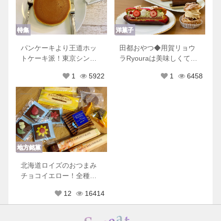
特集
洋菓子
パンケーキより王道ホッ
田都おやつ◆用賀リョウ
トケーキ派！東京シンプ
ラRyouraは美味しくて可
ルホットケーキ８選♡
愛くて優しくてときめき
1
5922
1
6458
が止まらない
地方銘菓
北海道ロイズのおつまみ
チョコイエロー！全種類
もれなく美味しすぎた♡
12
16414