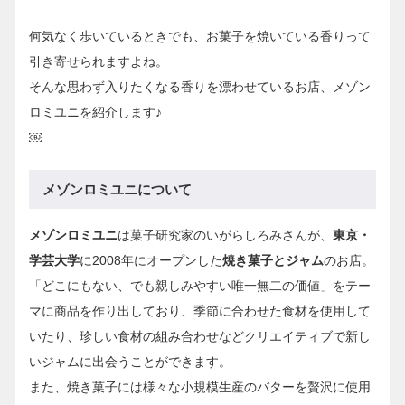
何気なく歩いているときでも、お菓子を焼いている香りって
引き寄せられますよね。
そんな思わず入りたくなる香りを漂わせているお店、メゾン
ロミユニを紹介します♪
￼
メゾンロミユニについて
メゾンロミユニ
は菓子研究家のいがらしろみさんが、
東京・
学芸大学
に2008年にオープンした
焼き菓子とジャム
のお店。
「どこにもない、でも親しみやすい唯一無二の価値」をテー
マに商品を作り出しており、季節に合わせた食材を使用して
いたり、珍しい食材の組み合わせなどクリエイティブで新し
いジャムに出会うことができます。
また、焼き菓子には様々な小規模生産のバターを贅沢に使用