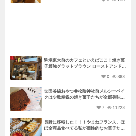
駒場東大前のカフェといえばここ！焼き菓
子最強グラットブラウン ローストアンドベ
イク Gratbrown Roast and Bake
0
883
世田谷線おやつ◆松陰神社前メルシーベイ
クは少数精鋭の焼き菓子たちが全部美味し
い件。
7
11223
長野に移転した！！！やまねフランス、ほ
ぼ全商品食べてる私が個性的なお菓子たち
を紹介します♪