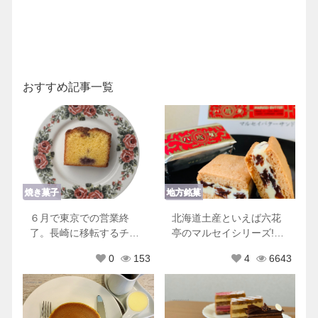
おすすめ記事一覧
焼き菓子
地方銘菓
６月で東京での営業終
北海道土産といえば六花
了。長崎に移転するチリ
亭のマルセイシリーズ!他
ムーロに行ってきた！
にもおすすめ商品♡
0
153
4
6643