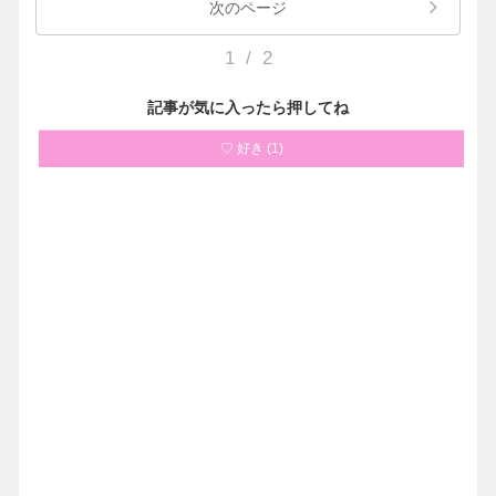
次のページ
1
/
2
記事が気に入ったら押してね
♡ 好き
(
1
)