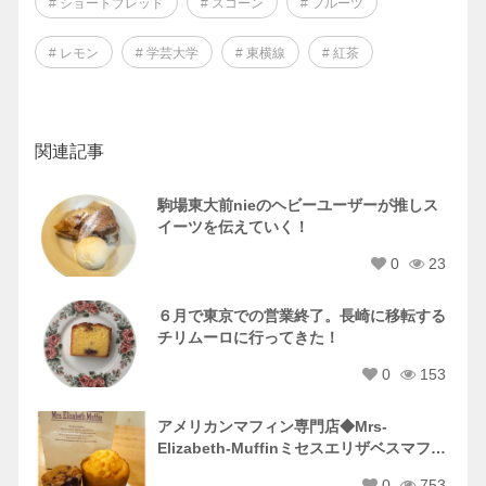
# ショートブレッド
# スコーン
# フルーツ
# レモン
# 学芸大学
# 東横線
# 紅茶
関連記事
駒場東大前nieのヘビーユーザーが推しス
イーツを伝えていく！
0
23
６月で東京での営業終了。長崎に移転する
チリムーロに行ってきた！
0
153
アメリカンマフィン専門店◆Mrs-
Elizabeth-Muffinミセスエリザベスマフィ
ンに吸い寄せられた！
0
753