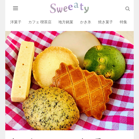
洋菓子
カフェ 喫茶店
地方銘菓
かき氷
焼き菓子
特集
和