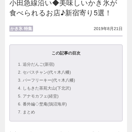
小田急線沿い◆美味しいかき氷が
食べられるお店♪新宿寄り5選！
かき氷
特集
2019年8月21日
この記事の目次
1
. 追分だんご(新宿)
2
. セバスチャン(代々木八幡)
3
. バーフリーキー(代々木八幡)
4
. しもきた茶苑大山(下北沢)
5
. アナモカフェ(経堂)
6
. 番外編◇埜庵(鵠沼海岸)
7
. まとめ