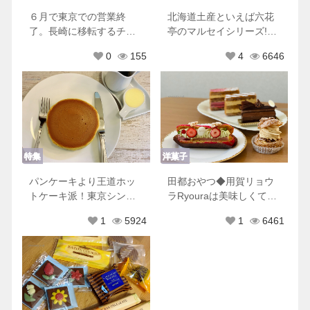
６月で東京での営業終
北海道土産といえば六花
了。長崎に移転するチリ
亭のマルセイシリーズ!他
ムーロに行ってきた！
にもおすすめ商品♡
0
155
4
6646
特集
洋菓子
パンケーキより王道ホッ
田都おやつ◆用賀リョウ
トケーキ派！東京シンプ
ラRyouraは美味しくて可
ルホットケーキ８選♡
愛くて優しくてときめき
1
5924
1
6461
が止まらない