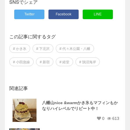
SNSでシェア
Twitter
Facebook
LINE
この記事に関するタグ
# かき氷
# 下北沢
# 代々木公園・八幡
# 小田急線
# 新宿
# 経堂
# 鵠沼海岸
関連記事
八幡山nice &warmかき氷もマフィンもか
なりハイレベルでリピート中！
0
613