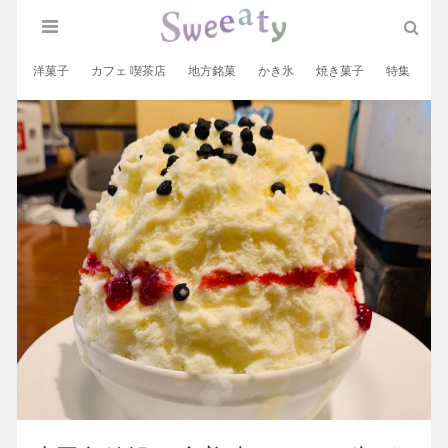
洋菓子
カフェ 喫茶店
地方銘菓
かき氷
焼き菓子
特集
和