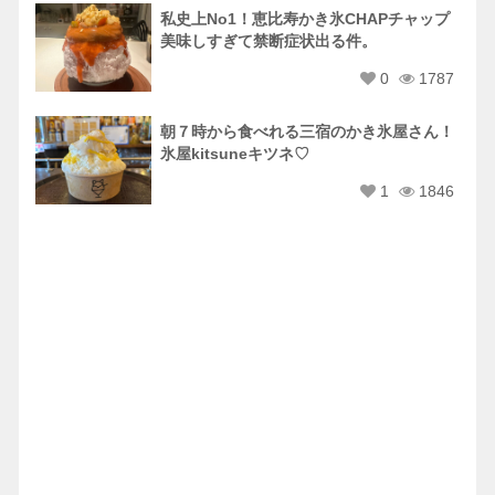
私史上No1！恵比寿かき氷CHAPチャップ
美味しすぎて禁断症状出る件。
0
1787
朝７時から食べれる三宿のかき氷屋さん！
氷屋kitsuneキツネ♡
1
1846