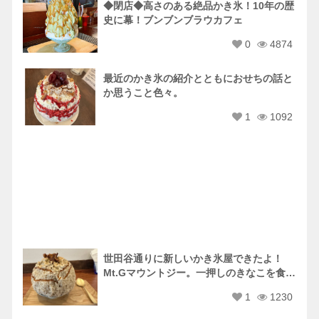
◆閉店◆高さのある絶品かき氷！10年の歴
史に幕！ブンブンブラウカフェ
0
4874
最近のかき氷の紹介とともにおせちの話と
か思うこと色々。
1
1092
世田谷通りに新しいかき氷屋できたよ！
Mt.Gマウントジー。一押しのきなこを食べ
たよ！
1
1230