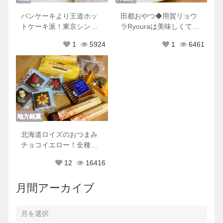
パンケーキより王道ホッ
田都おやつ◆用賀リョウ
トケーキ派！東京シンプ
ラRyouraは美味しくて可
ルホットケーキ８選♡
愛くて優しくてときめき
1
5924
1
6461
が止まらない
地方銘菓
北海道ロイズのおつまみ
チョコイエロー！全種類
もれなく美味しすぎた♡
12
16416
月間アーカイブ