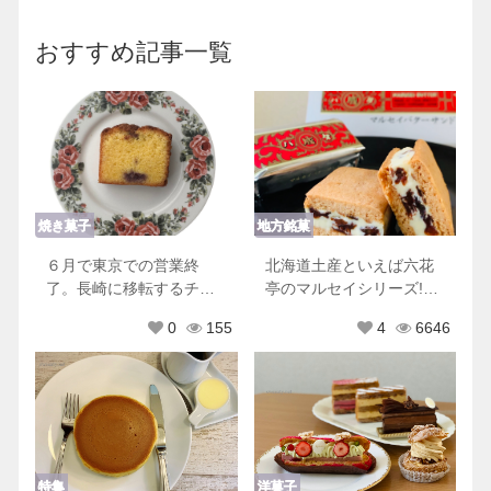
おすすめ記事一覧
焼き菓子
地方銘菓
６月で東京での営業終
北海道土産といえば六花
了。長崎に移転するチリ
亭のマルセイシリーズ!他
ムーロに行ってきた！
にもおすすめ商品♡
0
155
4
6646
特集
洋菓子