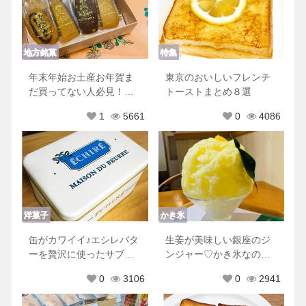
地方銘菓
特集
年末年始お土産お年賀ま
東京のおいしいフレンチ
だ買ってない人必見！帰
トーストまとめ８選
省される方向けのおすす
1
5661
0
4086
め東京土産8選♪
洋菓子
かき氷
缶がカワイイ♪エシレバタ
生姜が美味しい銀座のジ
ーを贅沢に使ったサブレ
ンジャー♡かき氷なのに
と焼き菓子♪
あったまる？！
0
3106
0
2941