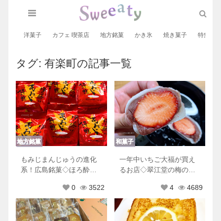
洋菓子
カフェ 喫茶店
地方銘菓
かき氷
焼き菓子
特集
タグ:
有楽町
の記事一覧
地方銘菓
和菓子
もみじまんじゅうの進化
一年中いちご大福が買え
系！広島銘菓◇ほろ酔い
るお店◇翠江堂の梅のお
もみじまんじゅう
菓子そがの里も美味しい
0
3522
4
4689
♡