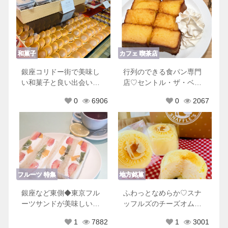
和菓子
カフェ 喫茶店
銀座コリドー街で美味し
行列のできる食パン専門
い和菓子と良い出会い♡
店♡セントル・ザ・ベー
手土産に最適な甘楽の和
カリーの2大おすすめメニ
0
6906
0
2067
菓子
ュー
フルーツ
特集
地方銘菓
銀座など東側◆東京フル
ふわっとなめらか♡スナ
ーツサンドが美味しいお
ッフルズのチーズオムレ
店11選♡
ット！
1
7882
1
3001