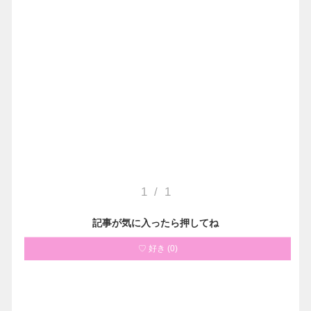
1
/
1
記事が気に入ったら押してね
♡ 好き
(
0
)