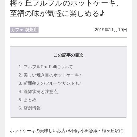
梅ヶ丘フルフルのホットケーキ、
至福の味が気軽に楽しめる♪
カフェ 喫茶店
2019年11月19日
この記事の目次
1
. フルフルFru-Fullについて
2
. 美しい焼き目のホットケーキ♪
3
. 断面萌えのフルーツサンドも♪
4
. 混雑状況と注意点
5
. まとめ
6
. 店舗情報
ホットケーキの美味しいお店♪今回は小田急線・梅ヶ丘駅に