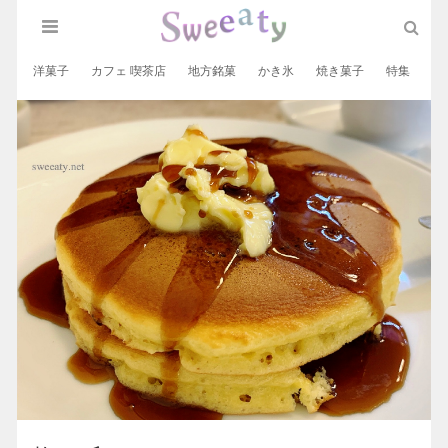
洋菓子
カフェ 喫茶店
地方銘菓
かき氷
焼き菓子
特集
和