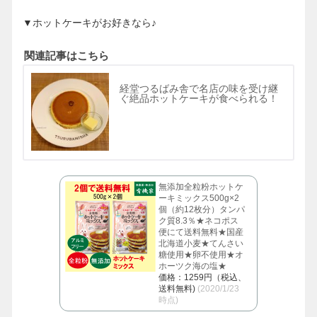
▼ホットケーキがお好きなら♪
関連記事はこちら
経堂つるばみ舎で名店の味を受け継
ぐ絶品ホットケーキが食べられる！
無添加全粒粉ホットケ
ーキミックス500g×2
個（約12枚分）タンパ
ク質8.3％★ネコポス
便にて送料無料★国産
北海道小麦★てんさい
糖使用★卵不使用★オ
ホーツク海の塩★
価格：1259円（税込、
送料無料)
(2020/1/23
時点)