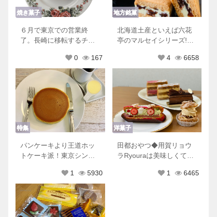
焼き菓子
地方銘菓
６月で東京での営業終
北海道土産といえば六花
了。長崎に移転するチリ
亭のマルセイシリーズ!他
ムーロに行ってきた！
にもおすすめ商品♡
0
167
4
6658
特集
洋菓子
パンケーキより王道ホッ
田都おやつ◆用賀リョウ
トケーキ派！東京シンプ
ラRyouraは美味しくて可
ルホットケーキ８選♡
愛くて優しくてときめき
1
5930
1
6465
が止まらない