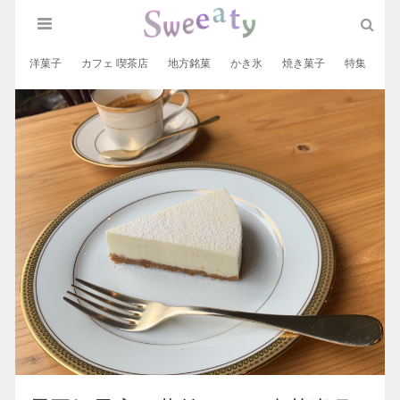
洋菓子
カフェ 喫茶店
地方銘菓
かき氷
焼き菓子
特集
和