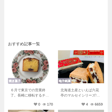
おすすめ記事一覧
焼き菓子
地方銘菓
６月で東京での営業終
北海道土産といえば六花
了。長崎に移転するチリ
亭のマルセイシリーズ!他
ムーロに行ってきた！
にもおすすめ商品♡
0
170
4
6659