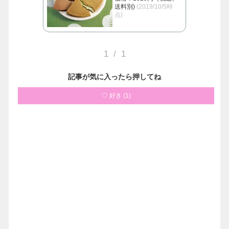
送料別)
(2019/10/5時
点)
1
/
1
記事が気に入ったら押してね
♡ 好き
(
1
)