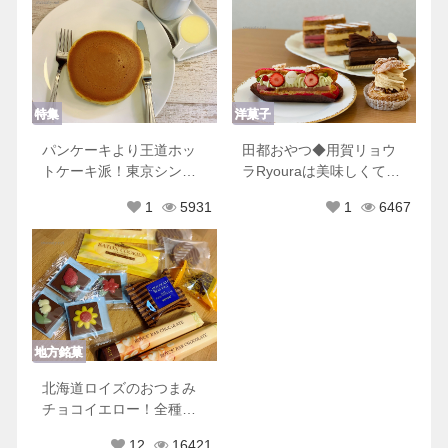
特集
洋菓子
パンケーキより王道ホッ
田都おやつ◆用賀リョウ
トケーキ派！東京シンプ
ラRyouraは美味しくて可
ルホットケーキ８選♡
愛くて優しくてときめき
1
5931
1
6467
が止まらない
地方銘菓
北海道ロイズのおつまみ
チョコイエロー！全種類
もれなく美味しすぎた♡
12
16421