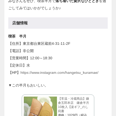
みなさんもぜひ、喫茶半月で
落ち着いた贅沢なひととき
を過
ごしてみてはいかがでしょうか♪
店舗情報
喫茶 半月
【住所】東京都台東区蔵前4-31-11-2F
【電話】非公開
【営業時間】12:00～18:30
【定休日】水
【HP】
https://www.instagram.com/hangetsu_kuramae/
▼この半月もおいしい。
【常温・冷蔵商品】鎌
倉五郎本店 鎌倉半月
10枚入【楽ギフ_のし
宛書
価格：1029円（税込、