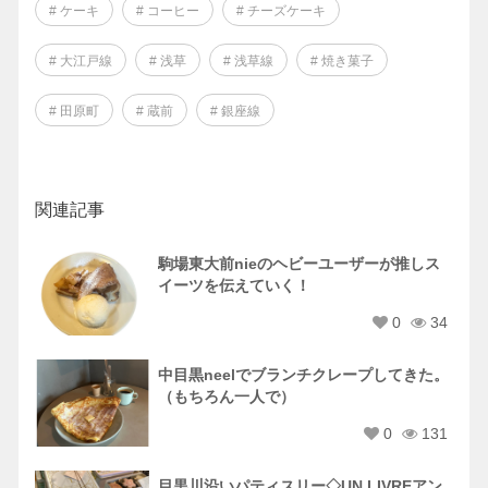
# ケーキ
# コーヒー
# チーズケーキ
# 大江戸線
# 浅草
# 浅草線
# 焼き菓子
# 田原町
# 蔵前
# 銀座線
関連記事
駒場東大前nieのヘビーユーザーが推しス
イーツを伝えていく！
0
34
中目黒neelでブランチクレープしてきた。
（もちろん一人で）
0
131
目黒川沿いパティスリー◇UN LIVREアン