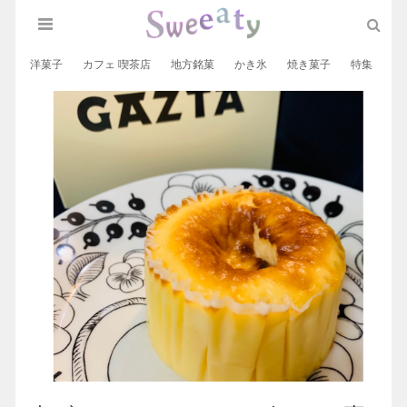
洋菓子
カフェ 喫茶店
地方銘菓
かき氷
焼き菓子
特集
和