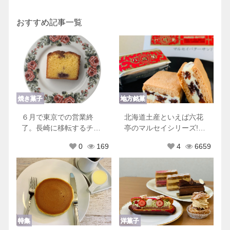
おすすめ記事一覧
焼き菓子
地方銘菓
６月で東京での営業終
北海道土産といえば六花
了。長崎に移転するチリ
亭のマルセイシリーズ!他
ムーロに行ってきた！
にもおすすめ商品♡
0
169
4
6659
特集
洋菓子