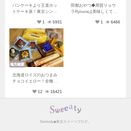
パンケーキより王道ホッ
田都おやつ◆用賀リョウ
トケーキ派！東京シンプ
ラRyouraは美味しくて可
ルホットケーキ８選♡
愛くて優しくてときめき
1
5931
1
6466
が止まらない
地方銘菓
北海道ロイズのおつまみ
チョコイエロー！全種類
もれなく美味しすぎた♡
12
16421
Sweeaty◆東京スイーツブログ。