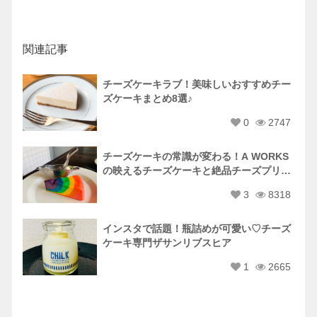
関連記事
チーズケーキラブ！美味しいおすすめチー
ズケーキまとめ8選♪
0
2747
チーズケーキの常識が変わる！A WORKS
の映えるチーズケーキと絶品チーズプリン
♪
3
8318
インスタで話題！瓶詰めが可愛い♡チーズ
ケーキ専門ザサンリブスヒア
1
2665