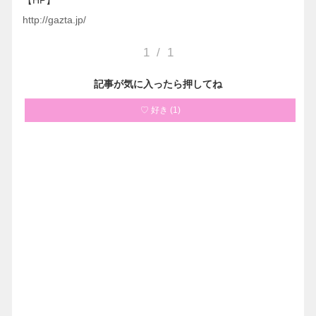
【HP】
http://gazta.jp/
1
/
1
記事が気に入ったら押してね
♡ 好き
(
1
)